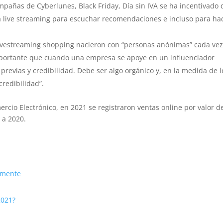
pañas de Cyberlunes, Black Friday, Día sin IVA se ha incentivado
 live streaming para escuchar recomendaciones e incluso para ha
ivestreaming shopping nacieron con “personas anónimas” cada ve
mportante que cuando una empresa se apoye en un influenciador
 previas y credibilidad. Debe ser algo orgánico y, en la medida de l
redibilidad”.
io Electrónico, en 2021 se registraron ventas online por valor d
 a 2020.
almente
2021?