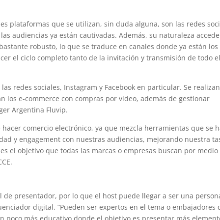
ales plataformas que se utilizan, sin duda alguna, son las redes soc
las audiencias ya están cautivadas. Además, su naturaleza accede
bastante robusto, lo que se traduce en canales donde ya están los
 el ciclo completo tanto de la invitación y transmisión de todo e
n las redes sociales, Instagram y Facebook en particular. Se realizan
ran los e-commerce con compras por video, además de gestionar
er Argentina Fluvip.
 hacer comercio electrónico, ya que mezcla herramientas que se 
vidad y engagement con nuestras audiencias, mejorando nuestra ta
s es el objetivo que todas las marcas o empresas buscan por medio
CCE.
l de presentador, por lo que el host puede llegar a ser una person
uenciador digital. “Pueden ser expertos en el tema o embajadores 
 poco más educativo donde el objetivo es presentar más element