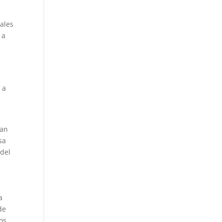
iales
 a
l
 a
han
sa
 del
a
de
os,