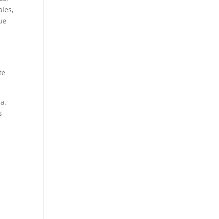
ales,
ue
te
a.
s