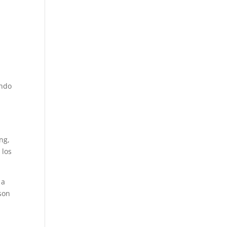
ando
ng,
 los
 a
son