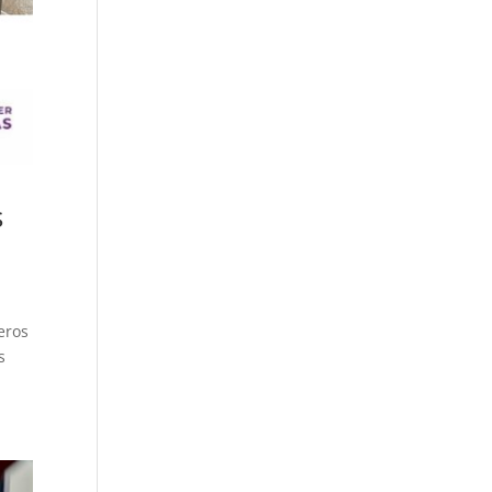
s
eros
s