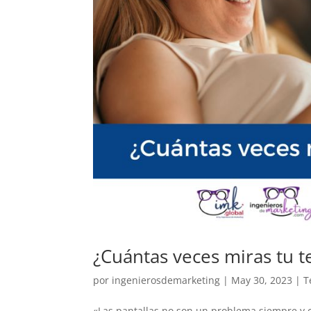
¿Cuántas veces miras tu t
por
ingenierosdemarketing
|
May 30, 2023
|
T
«Las pantallas no son un problema siempre y c