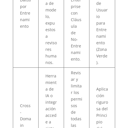
a de
de
por
prise
mode
Usuar
Entre
con
lo,
io
nami
Cláus
expu
para
ento
ula
estos
Entre
de
a
nami
No-
reviso
ento
Entre
res
(Zona
nami
huma
Verde
ento.
nos.
).
Revis
Herra
ar y
mient
limita
a de
Aplica
r los
IA o
ción
permi
integr
riguro
Cross
sos
ación
sa del
-
de
acced
Princi
Doma
todas
e a
pio
in
las