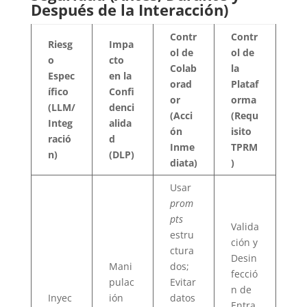
Después de la Interacción)
Contr
Contr
Riesg
Impa
ol de
ol de
o
cto
Colab
la
Espec
en la
orad
Plataf
ífico
Confi
or
orma
(LLM/
denci
(Acci
(Requ
Integ
alida
ón
isito
ració
d
Inme
TPRM
n)
(DLP)
diata)
)
Usar
prom
pts
Valida
estru
ción y
ctura
Desin
Mani
dos;
fecció
pulac
Evitar
n de
Inyec
ión
datos
Entra