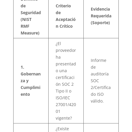
de
Criterio
Evidencia
Seguridad
de
Requerida
(NIST
Aceptació
(Soporte)
RMF
n Crítico
Measure)
¿El
proveedor
ha
Informe
presentad
1.
de
o una
Gobernan
auditoría
certificaci
za y
SOC
ón SOC 2
Cumplimi
2/Certifica
Tipo II o
ento
do ISO
ISO/IEC
válido.
27001/420
01
vigente?
¿Existe