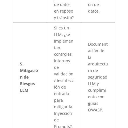
de datos
ón de
en reposo
datos.
y tránsito?
Si es un
LLM, ¿se
implemen
Document
tan
ación de
controles
la
internos
5.
arquitectu
de
Mitigació
ra de
validación
n de
seguridad
/desinfecc
Riesgos
LLM y
ión de
LLM
cumplimi
entrada
ento con
para
guías
mitigar la
OWASP.
Inyección
de
Prompts?