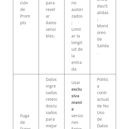
ción
para
no
das/S
de
revel
autori
alidas
Prom
ar
zados
;
pts
datos
;
Monit
sensi
Limit
oreo
bles.
ar la
de
longit
Salida
ud de
.
la
entra
da.
Datos
Polític
Usar
ingre
a
exclu
sados
contr
siva
reteni
actual
ment
dos/u
de No
e
sados
Uso
Fuga
versio
para
de
de
nes
mejor
Datos
Datos
Enter