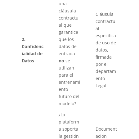
una
cláusula
Cláusula
contractu
contractu
al que
al
garantice
específica
2.
que los
de uso de
Confidenc
datos de
datos,
ialidad de
entrada
firmada
Datos
no
se
por el
utilizan
departam
para el
ento
entrenami
Legal.
ento
futuro del
modelo?
¿La
plataform
a soporta
Document
la gestión
ación