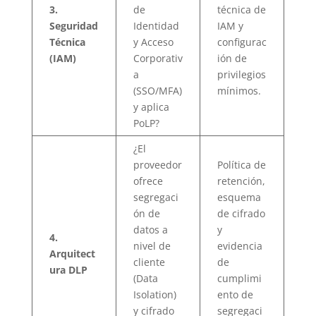
3.
de
técnica de
Seguridad
Identidad
IAM y
Técnica
y Acceso
configurac
(IAM)
Corporativ
ión de
a
privilegios
(SSO/MFA)
mínimos.
y aplica
PoLP?
¿El
proveedor
Política de
ofrece
retención,
segregaci
esquema
ón de
de cifrado
datos a
y
4.
nivel de
evidencia
Arquitect
cliente
de
ura DLP
(Data
cumplimi
Isolation)
ento de
y cifrado
segregaci