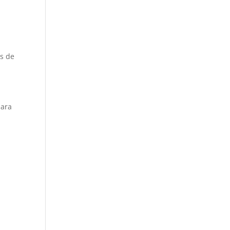
es de
para