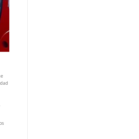
ue
idad
.
os