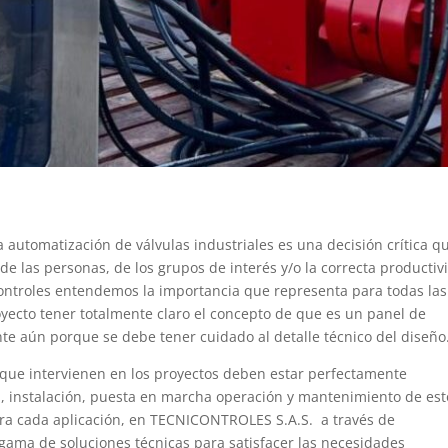
 automatización de válvulas industriales es una decisión crítica q
 de las personas, de los grupos de interés y/o la correcta productiv
controles entendemos la importancia que representa para todas las
yecto tener totalmente claro el concepto de que es un panel de
e aún porque se debe tener cuidado al detalle técnico del diseño
s que intervienen en los proyectos deben estar perfectamente
n, instalación, puesta en marcha operación y mantenimiento de est
ara cada aplicación, en TECNICONTROLES S.A.S. a través de
ma de soluciones técnicas para satisfacer las necesidades