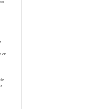
con
a
a en
sde
la