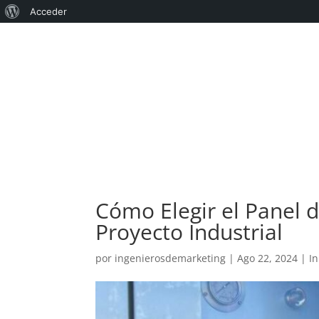
Acerca
Acceder
de
WordPress
Cómo Elegir el Panel 
Proyecto Industrial
por
ingenierosdemarketing
|
Ago 22, 2024
|
I