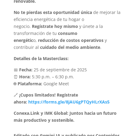
renovable.
No te pierdas esta oportunidad única
de mejorar la
eficiencia energética de tu hogar o
negocio.
Regístrate hoy mismo
y únete a la
transformación de tu
consumo
energétic
o,
reducción de costos operativos
y
contribuir al
cuidado del medio ambiente
.
Detalles de la Masterclass:
📅
Fecha:
25 de septiembre de 2025
⏰
Hora:
5:30 p.m. – 6:30 p.m.
🌐
Plataforma:
Google Meet
🔗
¡Cupos limitados! Regístrate
ahora:
https://forms.gle/8jAU6gPTQyHLrXAs5
Conexa.Link y IMK Global: Juntos hacia un futuro
más productivo y sostenible.
Editado con Gemini IA y publicado por Contenidos