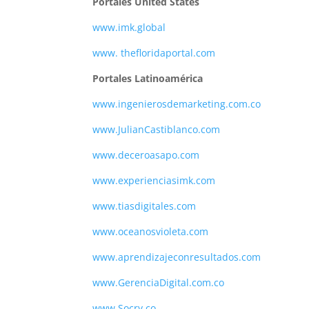
Portales United States
www.imk.global
www. thefloridaportal.com
Portales Latinoamérica
www.ingenierosdemarketing.com.co
www.JulianCastiblanco.com
www.deceroasapo.com
www.experienciasimk.com
www.tiasdigitales.com
www.oceanosvioleta.com
www.aprendizajeconresultados.com
www.GerenciaDigital.com.co
www.Socry.co