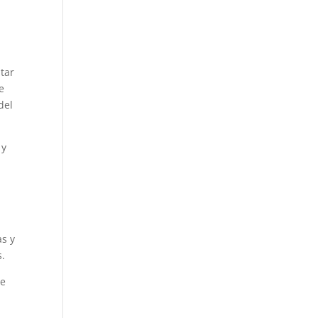
tar
e
del
 y
as y
s.
de