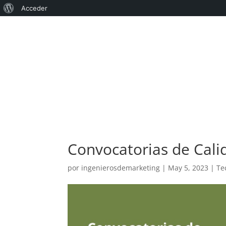
Acerca
Acceder
de
WordPress
Convocatorias de Calid
por
ingenierosdemarketing
|
May 5, 2023
|
Te