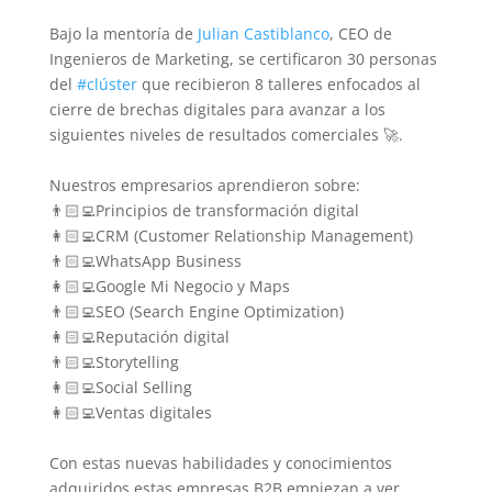
Bajo la mentoría de
Julian Castiblanco
, CEO de
Ingenieros de Marketing, se certificaron 30 personas
del
#clúster
que recibieron 8 talleres enfocados al
cierre de brechas digitales para avanzar a los
siguientes niveles de resultados comerciales 🚀.
Nuestros empresarios aprendieron sobre:
👨🏻‍💻Principios de transformación digital
👩🏻‍💻CRM (
Customer
Relationship
Management)
👨🏻‍💻WhatsApp Business
👩🏻‍💻Google Mi Negocio y
Maps
👨🏻‍💻SEO (
Search
Engine
Optimization
)
👩🏻‍💻Reputación digital
👨🏻‍💻
Storytelling
👩🏻‍💻Social
Selling
👩🏻‍💻Ventas digitales
Con estas nuevas habilidades y conocimientos
adquiridos estas empresas B2B empiezan a ver