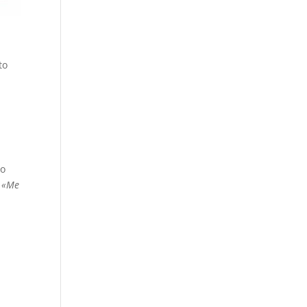
e
to
lo
o
«Me