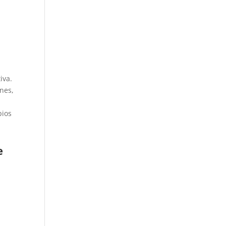
iva.
ones,
pios
e