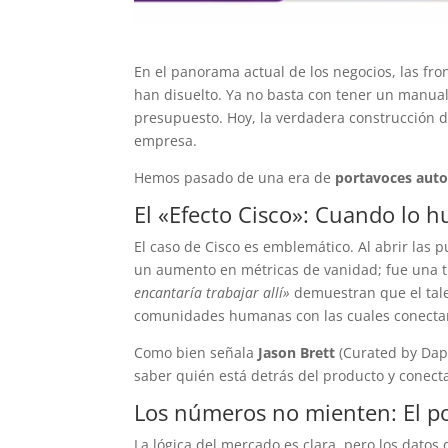
En el panorama actual de los negocios, las fro
han disuelto. Ya no basta con tener un manua
presupuesto. Hoy, la verdadera construcción d
empresa.
Hemos pasado de una era de
portavoces auto
El «Efecto Cisco»: Cuando lo 
El caso de Cisco es emblemático. Al abrir las 
un aumento en métricas de vanidad; fue una 
encantaría trabajar allí»
demuestran que el talen
comunidades humanas con las cuales conecta
Como bien señala
Jason Brett
(Curated by Dapp
saber quién está detrás del producto y conectar
Los números no mienten: El p
La lógica del mercado es clara, pero los datos