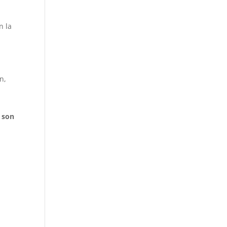
n la
n,
s son