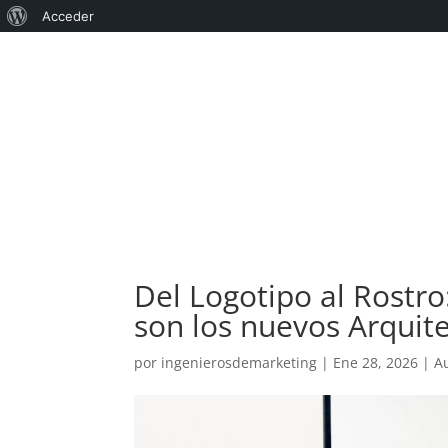
Acerca
Acceder
de
WordPress
Del Logotipo al Rostr
son los nuevos Arquit
por
ingenierosdemarketing
|
Ene 28, 2026
|
A