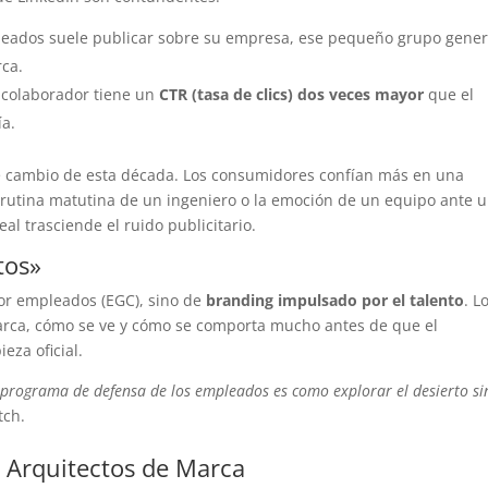
eados suele publicar sobre su empresa, ese pequeño grupo gene
rca.
 colaborador tiene un
CTR (tasa de clics) dos veces mayor
que el
ía.
e cambio de esta década. Los consumidores confían más en una
 rutina matutina de un ingeniero o la emoción de un equipo ante 
 real trasciende el ruido publicitario.
tos»
or empleados (EGC), sino de
branding impulsado por el talento
. L
rca, cómo se ve y cómo se comporta mucho antes de que el
eza oficial.
n programa de defensa de los empleados es como explorar el desierto si
ch.
s Arquitectos de Marca