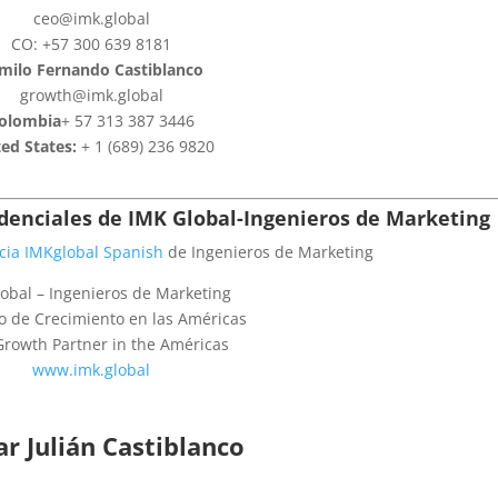
ceo@imk.global
CO: +57 300 639 8181
milo Fernando Castiblanco
growth@imk.global
olombia
+ 57 313 387 3446
ed States:
+ 1 (689) 236 9820
edenciales de
IMK Global-Ingenieros de Marketing
cia IMKglobal Spanish
de Ingenieros de Marketing
obal – Ingenieros de Marketing
o de Crecimiento en las Américas
Growth Partner in the Américas
www.imk.global
r Julián Castiblanco