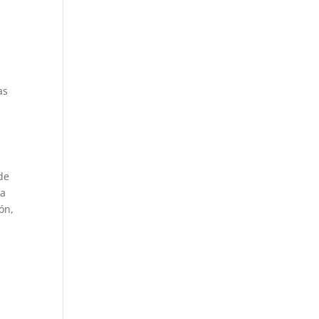
as
de
 a
ón,