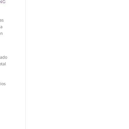
as
ra
en
tado
otal
rios