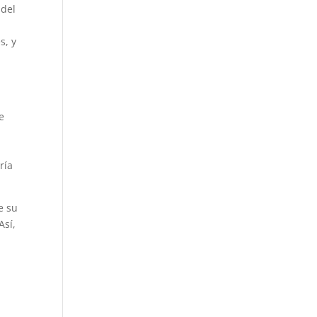
 del
s, y
e
ría
e su
Así,