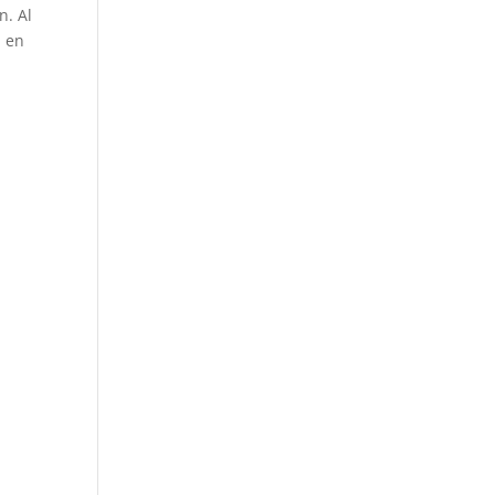
n. Al
n en