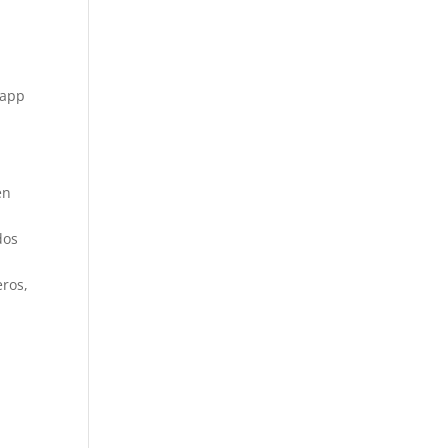
 app
en
dos
eros,