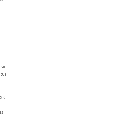
s
 sin
 tus
s a
es