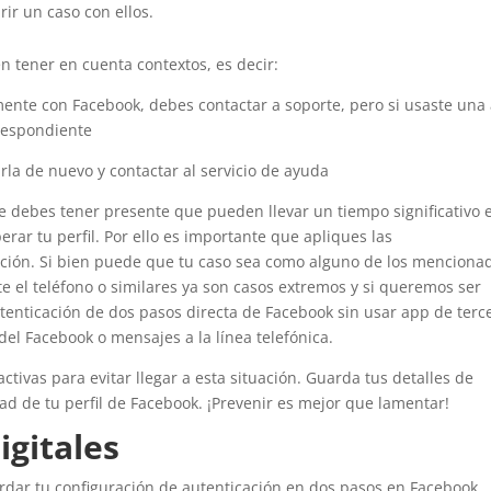
brir un caso con ellos.
 tener en cuenta contextos, es decir:
mente con Facebook, debes contactar a soporte, pero si usaste una
rrespondiente
rla de nuevo y contactar al servicio de ayuda
rte debes tener presente que pueden llevar un tiempo significativo 
erar tu perfil. Por ello es importante que apliques las
ación. Si bien puede que tu caso sea como alguno de los menciona
ste el teléfono o similares ya son casos extremos y si queremos ser
tenticación de dos pasos directa de Facebook sin usar app de terc
 del Facebook o mensajes a la línea telefónica.
ivas para evitar llegar a esta situación. Guarda tus detalles de
ad de tu perfil de Facebook. ¡Prevenir es mejor que lamentar!
igitales
rdar tu configuración de autenticación en dos pasos en Facebook.