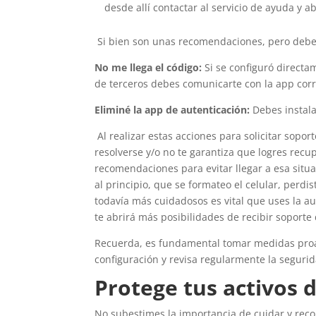
desde allí contactar al servicio de ayuda y a
Si bien son unas recomendaciones, pero deben
No me llega el código:
Si se configuró directa
de terceros debes comunicarte con la app co
Eliminé la app de autenticación
:
Debes instala
Al realizar estas acciones para solicitar sopo
resolverse y/o no te garantiza que logres recup
recomendaciones para evitar llegar a esa situ
al principio, que se formateo el celular, perdi
todavía más cuidadosos es vital que uses la au
te abrirá más posibilidades de recibir soporte
Recuerda, es fundamental tomar medidas proact
configuración y revisa regularmente la segurid
Protege tus activos d
No subestimes la importancia de cuidar y reco