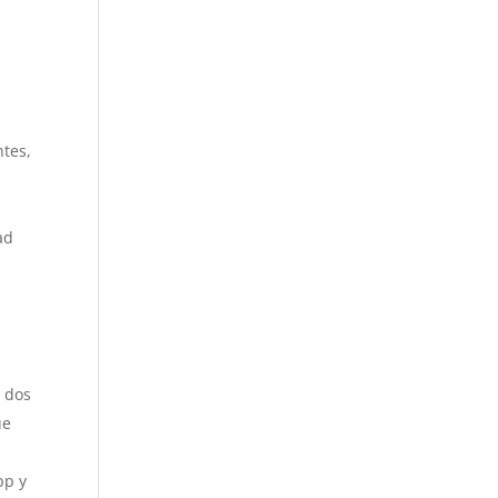
ntes,
a
ad
n dos
ue
pp y