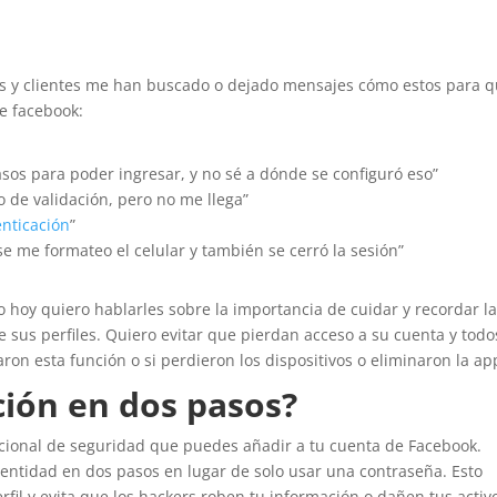
 y clientes me han buscado o dejado mensajes cómo estos para 
de facebook:
sos para poder ingresar, y no sé a dónde se configuró eso”
 de validación, pero no me llega”
enticación
”
e me formateo el celular y también se cerró la sesión”
o hoy quiero hablarles sobre la importancia de cuidar y recordar l
 sus perfiles. Quiero evitar que pierdan acceso a su cuenta y todo
aron esta función o si perdieron los dispositivos o eliminaron la a
ción en dos pasos?
icional de seguridad que puedes añadir a tu cuenta de Facebook.
dentidad en dos pasos en lugar de solo usar una contraseña. Esto
rfil y evita que los hackers roben tu información o dañen tus activ