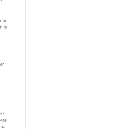
»
tal
n la
,
vir
ses
eras
una