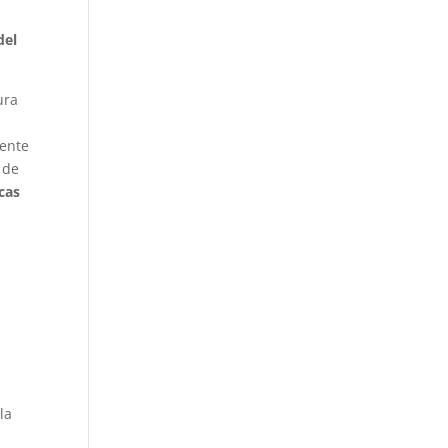
del
ura
mente
 de
cas
la