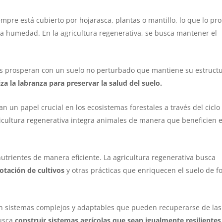
mpre está cubierto por hojarasca, plantas o mantillo, lo que lo pr
 la humedad. En la agricultura regenerativa, se busca mantener el
 prosperan con un suelo no perturbado que mantiene su estructu
za la labranza para preservar la salud del suelo.
n un papel crucial en los ecosistemas forestales a través del ciclo
gricultura regenerativa integra animales de manera que beneficien e
utrientes de manera eficiente. La agricultura regenerativa busca
rotación de cultivos
y otras prácticas que enriquecen el suelo de 
 sistemas complejos y adaptables que pueden recuperarse de las
usca
construir sistemas agrícolas que sean igualmente resiliente