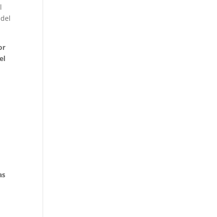
l
 del
or
el
as