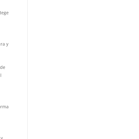
otege
ra y
 de
l
forma
s
y