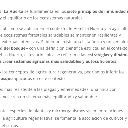
el La Huerta
se fundamenta en los
siete principios de inmunidad 
 y el equilibrio de los ecosistemas naturales.
, tal como se aplican en el contexto de Hotel La Huerta y la agricult
os ecosistemas forestales saludables se mantienen resilientes y
 externas intensivas. Si bien no existe una lista única y universal
ad del bosque»
con una definición científica estricta, en el contexto
el La Huerta, estos principios se refieren a las
estrategias y dinámi
 crear sistemas agrícolas más saludables y autosuficientes
.
los conceptos de agricultura regenerativa, podríamos inferir los
 bosque
aplicados en este contexto:
es más resistente a las plagas y enfermedades, una finca con
ismos crea un sistema más equilibrado y saludable.
entes especies de plantas y microorganismos viven en relaciones
a agricultura regenerativa, se fomenta la asociación de cultivos y 
neficiosos.