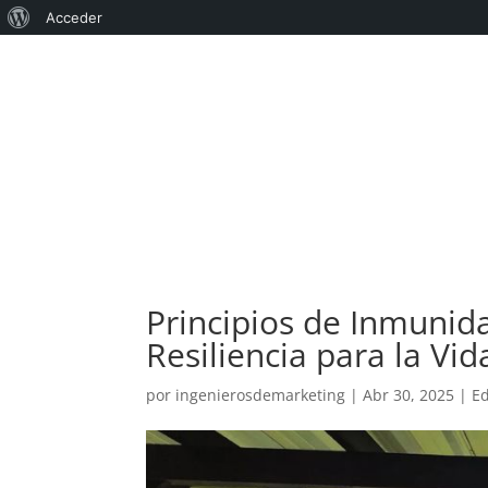
Acerca
Acceder
de
WordPress
Principios de Inmunid
Resiliencia para la Vid
por
ingenierosdemarketing
|
Abr 30, 2025
|
E