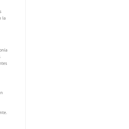
s
n la
onía
s
ntes
an
nte.