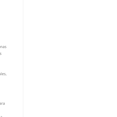
onas
s
les,
ara
na