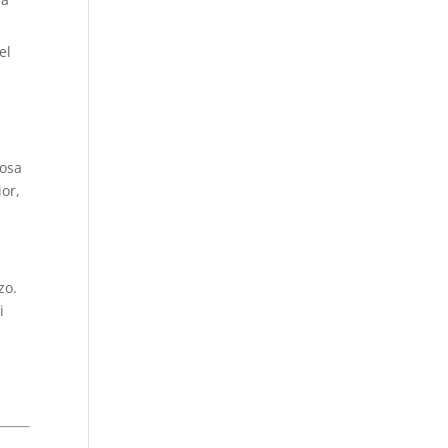
el
rosa
or,
zo.
i