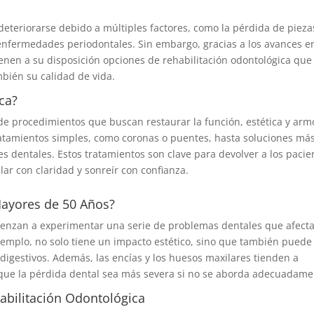
deteriorarse debido a múltiples factores, como la pérdida de pieza
 enfermedades periodontales. Sin embargo, gracias a los avances e
ienen a su disposición opciones de rehabilitación odontológica que
mbién su calidad de vida.
ca?
 de procedimientos que buscan restaurar la función, estética y arm
tratamientos simples, como coronas o puentes, hasta soluciones má
s dentales. Estos tratamientos son clave para devolver a los pacie
r con claridad y sonreír con confianza.
Mayores de 50 Años?
ienzan a experimentar una serie de problemas dentales que afect
ejemplo, no solo tiene un impacto estético, sino que también puede
 digestivos. Además, las encías y los huesos maxilares tienden a
 que la pérdida dental sea más severa si no se aborda adecuadame
abilitación Odontológica