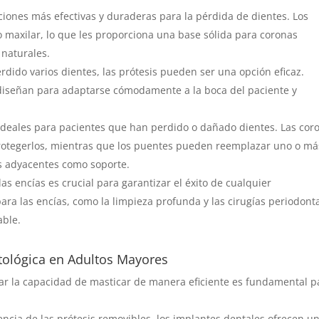
ciones más efectivas y duraderas para la pérdida de dientes. Los
 maxilar, lo que les proporciona una base sólida para coronas
 naturales.
dido varios dientes, las prótesis pueden ser una opción eficaz.
 diseñan para adaptarse cómodamente a la boca del paciente y
ideales para pacientes que han perdido o dañado dientes. Las cor
 protegerlos, mientras que los puentes pueden reemplazar uno o má
es adyacentes como soporte.
as encías es crucial para garantizar el éxito de cualquier
para las encías, como la limpieza profunda y las cirugías periodonta
able.
ntológica en Adultos Mayores
r la capacidad de masticar de manera eficiente es fundamental p
encia de las prótesis removibles, los implantes dentales ofrecen u