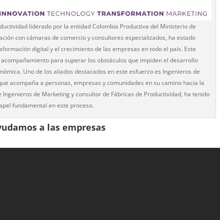
uctividad liderado por la entidad Colombia Productiva del Ministerio de
ración con cámaras de comercio y consultores especializados, ha estado
formación digital y el crecimiento de las empresas en todo el país. Este
y acompañamiento para superar los obstáculos que impiden el desarrollo
nómica. Uno de los aliados destacados en este esfuerzo es Ingenieros de
 que acompaña a personas, empresas y comunidades en su camino hacia la
e Ingenieros de Marketing y consultor de Fábricas de Productividad, ha tenido
apel fundamental en este proceso.
yudamos a las empresas