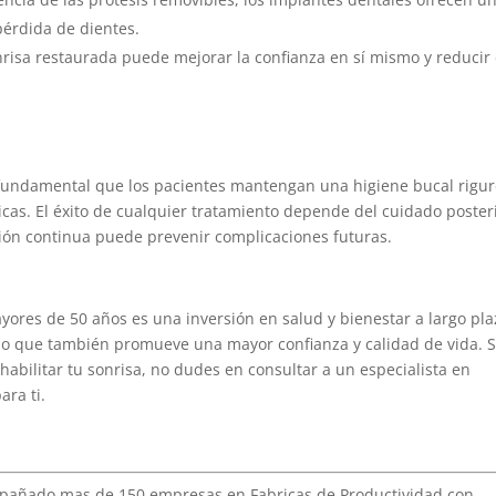
pérdida de dientes.
risa restaurada puede mejorar la confianza en sí mismo y reducir 
s fundamental que los pacientes mantengan una higiene bucal rigu
cas. El éxito de cualquier tratamiento depende del cuidado posteri
ción continua puede prevenir complicaciones futuras.
yores de 50 años es una inversión en salud y bienestar a largo pla
ino que también promueve una mayor confianza y calidad de vida. S
abilitar tu sonrisa, no dudes en consultar a un especialista en
ara ti.
mpañado mas de 150 empresas en Fabricas de Productividad con