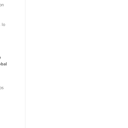
Con
 lo
e
obal
os