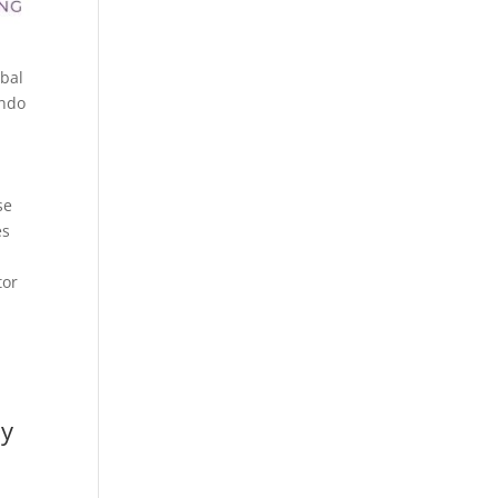
obal
ando
se
és
tor
 y