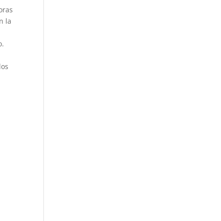
oras
n la
o.
dos
a