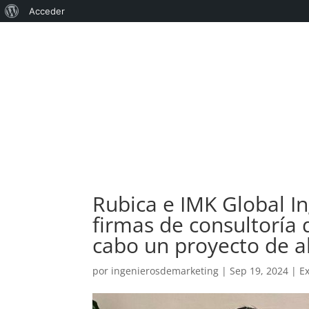
Acerca
Acceder
de
WordPress
Rubica e IMK Global I
firmas de consultoría 
cabo un proyecto de al
por
ingenierosdemarketing
|
Sep 19, 2024
|
E