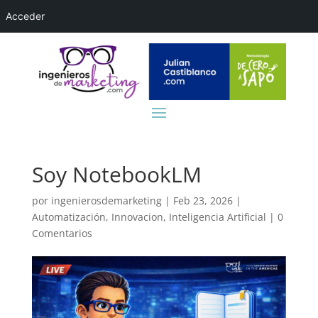
Acceder
Soy NotebookLM
por
ingenierosdemarketing
|
Feb 23, 2026
|
Automatización
,
Innovacion
,
Inteligencia Artificial
|
0
Comentarios