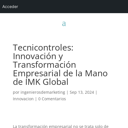
Acceder
Tecnicontroles:
Innovación y
Transformación
Empresarial de la Mano
de IMK Global
por
ingenierosdemarketing
|
Sep 13, 2024
|
Innovacion
|
0 Comentarios
La transformación empresarial no se trata solo de